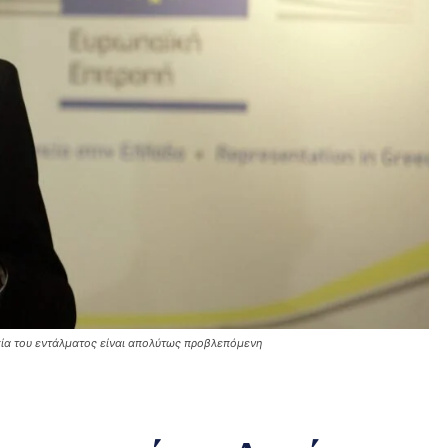
σία του εντάλματος είναι απολύτως προβλεπόμενη