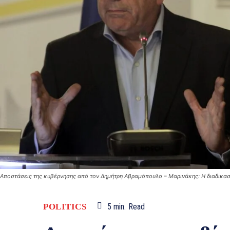
Αποστάσεις της κυβέρνησης από τον Δημήτρη Αβραμόπουλο – Μαρινάκης: Η διαδικα
POLITICS
5
min.
Read