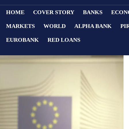
HOME
COVER STORY
BANKS
ECON
MARKETS
WORLD
ALPHA BANK
PI
EUROBANK
RED LOANS