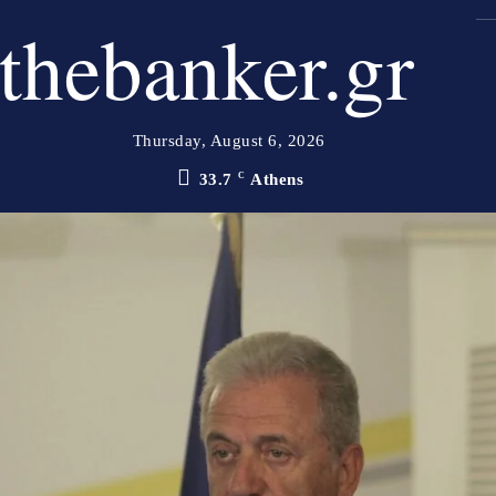
thebanker.gr
Thursday, August 6, 2026
33.7
C
Athens