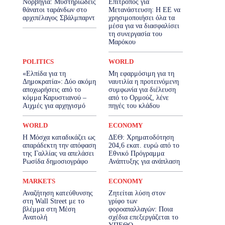
Νορβηγία: Μυστηριώδεις
Επίτροπος για
θάνατοι ταράνδων στο
Μετανάστευση: Η ΕΕ να
αρχιπέλαγος Σβάλμπαρντ
χρησιμοποιήσει όλα τα
μέσα για να διασφαλίσει
τη συνεργασία του
Μαρόκου
POLITICS
WORLD
«Ελπίδα για τη
Μη εφαρμόσιμη για τη
Δημοκρατία»: Δύο ακόμη
ναυτιλία η προτεινόμενη
αποχωρήσεις από το
συμφωνία για διέλευση
κόμμα Καρυστιανού –
από το Ορμούζ, λένε
Αιχμές για αρχηγισμό
πηγές του κλάδου
WORLD
ECONOMY
Η Μόσχα καταδικάζει ως
ΔΕΘ: Χρηματοδότηση
απαράδεκτη την απόφαση
204,6 εκατ. ευρώ από το
της Γαλλίας να απελάσει
Εθνικό Πρόγραμμα
Ρωσίδα δημοσιογράφο
Ανάπτυξης για ανάπλαση
MARKETS
ECONOMY
Αναζήτηση κατεύθυνσης
Ζητείται λύση στον
στη Wall Street με το
γρίφο των
βλέμμα στη Μέση
φοροαπαλλαγών: Ποια
Ανατολή
σχέδια επεξεργάζεται το