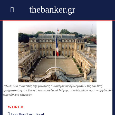
thebanker.gr
Γαλλία: Δύο ανακριτές της μονάδας οικονομικών εγκλημάτων της Γαλλίας
πραγματοποίησαν έλεγχο στο προεδρικό Μέγαρο των Ηλυσίων για την οργάνωση
τελετών στο Πάνθεον
WORLD
Less than 1
min.
Read