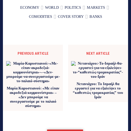
ECONOMY
WORLD
POLITICS
MARKETS
COMODITIES
COVER STORY
BANKS
PREVIOUS ARTICLE
NEXT ARTICLE
Νετανιάχου: Το Ισραήλ θα
Μαρία Καρυστιανού: «Με είπαν
εργαστεί για να εξαλείψει το
ακροδεξιά κομμουνίστρια» –
“καθεστώς τρομοκρατίας” του
«Δεν μπορούμε να
Ιράν
συνεργαστούμε με το παλαιό
σύστημα»