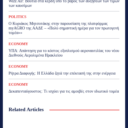
Wizz Air: Βουτιά στα κέρδη υπό το βάρος των αυξήσεων των τιμών
των καυσίμων
POLITICS
Ο Κυριάκος Μητσοτάκης στην παρουσίαση της πλατφόρμας
myAGRO της ΑΑΔΕ – «Πολύ σημαντική ημέρα για τον πρωτογενή
τομέα»»
ECONOMY
ΥΠΑ: Απάντηση για το κόστος εξοπλισμού αεροναυτιλίας του νέου
Διεθνούς Αερολιμένα Ηρακλείου
ECONOMY
Ρήτρα Διαφυγής: Η Ελλάδα ζητά την επέκτασή της στην ενέργεια
ECONOMY
Δεκαπενταύγουστος: Τι ισχύει για τις αμοιβές στον ιδιωτικό τομέα
Related Articles