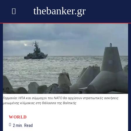
thebanker.gr
Γερμανία: ΗΠΑ και σύμμαχοι του ΝΑΤΟ θα αρχίσουν στρατιωτικές ασκήσεις
μειωμένης κλίμακας στη Θάλασσα της Βαλτικής
WORLD
2
min.
Read