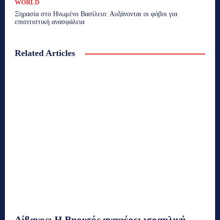
WORLD
Ξηρασία στο Ηνωμένο Βασίλειο: Αυξάνονται οι φόβοι για
επισιτιστική ανασφάλεια
Related Articles
Λίβανος: Η Βηρυτός αναφέρει ισραηλινή