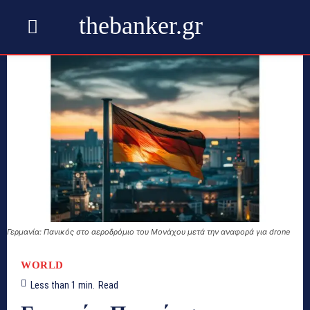
thebanker.gr
Γερμανία: Πανικός στο αεροδρόμιο του Μονάχου μετά την αναφορά για drone
WORLD
Less than 1
min.
Read