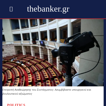
thebanker.gr
Επιτροπή Αναθεώρησης του Συντάγματος: Ασυμβίβαστο υπουργικού και
βουλευτικού αξιώματος
POLITICS