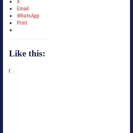
X
Email
WhatsApp
Print
Like this:
L
o
a
d
i
n
g
…