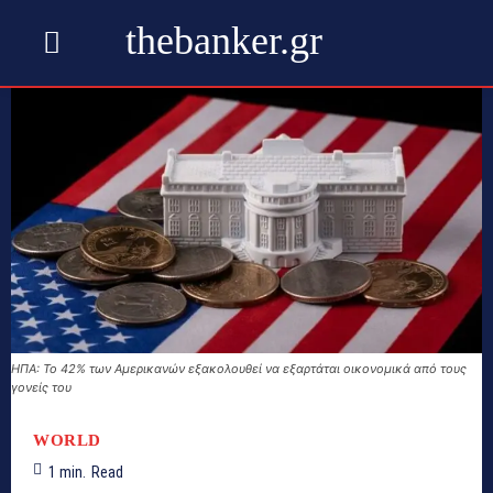
thebanker.gr
ΗΠΑ: Το 42% των Αμερικανών εξακολουθεί να εξαρτάται οικονομικά από τους
γονείς του
WORLD
1
min.
Read