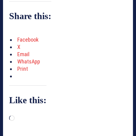
Share this:
Facebook
X
Email
WhatsApp
Print
Like this:
L
o
a