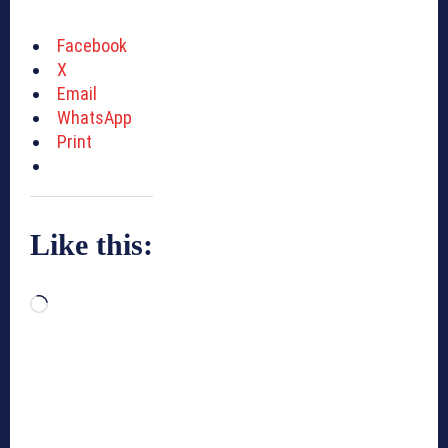
Facebook
X
Email
WhatsApp
Print
Like this:
L
o
a
d
i
n