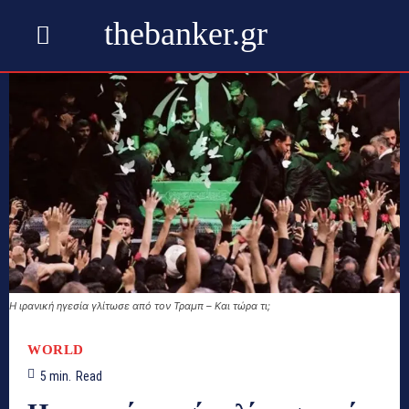
thebanker.gr
Η ιρανική ηγεσία γλίτωσε από τον Τραμπ – Kαι τώρα τι;
WORLD
5
min.
Read