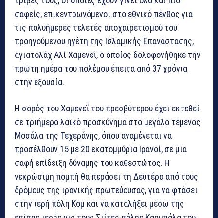
τριβές τους, οι οποίες έχουν γίνει όλο και πιο
σαφείς, επικεντρωνόμενοι στο εθνικό πένθος για
τις πολυήμερες τελετές αποχαιρετισμού του
προηγούμενου ηγέτη της Ισλαμικής Επανάστασης,
αγιατολάχ Αλί Χαμενεΐ, ο οποίος δολοφονήθηκε την
πρώτη ημέρα του πολέμου έπειτα από 37 χρόνια
στην εξουσία.
Η σορός του Χαμενεΐ του πρεσβύτερου έχει εκτεθεί
σε τριήμερο λαϊκό προσκύνημα στο μεγάλο τέμενος
Μοσάλα της Τεχεράνης, όπου αναμένεται να
προσέλθουν 15 με 20 εκατομμύρια Ιρανοί, σε μια
σαφή επίδειξη δύναμης του καθεστώτος. Η
νεκρώσιμη πομπή θα περάσει τη Δευτέρα από τους
δρόμους της ιρανικής πρωτεύουσας, για να φτάσει
στην ιερή πόλη Κομ και να καταλήξει μέσω της
επίσης ιερής για τους Σιίτες πόλης Καρμπάλα του