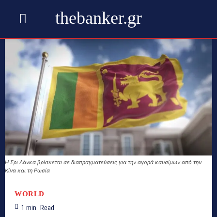
thebanker.gr
Η Σρι Λάνκα βρίσκεται σε διαπραγματεύσεις για την αγορά καυσίμων από την
Κίνα και τη Ρωσία
WORLD
1
min.
Read