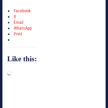
Facebook
X
Email
WhatsApp
Print
Like this:
L
o
a
d
i
n