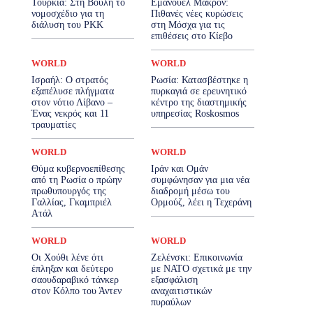
Τουρκία: Στη Βουλή το
Εμανουέλ Μακρόν:
νομοσχέδιο για τη
Πιθανές νέες κυρώσεις
διάλυση του PKK
στη Μόσχα για τις
επιθέσεις στο Κίεβο
WORLD
WORLD
Ισραήλ: Ο στρατός
Ρωσία: Κατασβέστηκε η
εξαπέλυσε πλήγματα
πυρκαγιά σε ερευνητικό
στον νότιο Λίβανο –
κέντρο της διαστημικής
Ένας νεκρός και 11
υπηρεσίας Roskosmos
τραυματίες
WORLD
WORLD
Θύμα κυβερνοεπίθεσης
Ιράν και Ομάν
από τη Ρωσία ο πρώην
συμφώνησαν για μια νέα
πρωθυπουργός της
διαδρομή μέσω του
Γαλλίας, Γκαμπριέλ
Ορμούζ, λέει η Τεχεράνη
Ατάλ
WORLD
WORLD
Οι Χούθι λένε ότι
Ζελένσκι: Επικοινωνία
έπληξαν και δεύτερο
με ΝΑΤΟ σχετικά με την
σαουδαραβικό τάνκερ
εξασφάλιση
στον Κόλπο του Άντεν
αναχαιτιστικών
πυραύλων