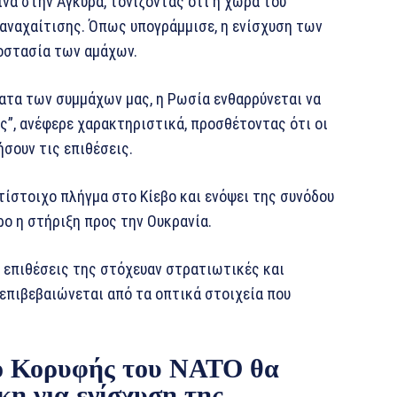
νά στην Άγκυρα, τονίζοντας ότι η χώρα του
αναχαίτισης. Όπως υπογράμμισε, η ενίσχυση των
ροστασία των αμάχων.
ματα των συμμάχων μας, η Ρωσία ενθαρρύνεται να
ς”, ανέφερε χαρακτηριστικά, προσθέτοντας ότι οι
σουν τις επιθέσεις.
τίστοιχο πλήγμα στο Κίεβο και ενόψει της συνόδου
ρο η στήριξη προς την Ουκρανία.
ι επιθέσεις της στόχευαν στρατιωτικές και
 επιβεβαιώνεται από τα οπτικά στοιχεία που
δο Κορυφής του ΝΑΤΟ θα
κη για ενίσχυση της