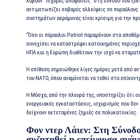
λάβουν “ισχυρές αποφάσεις” στη σύνοδο που ξεκι
αντιμετωπίζει σοβαρές ελλείψεις σε πυραύλους 
συστημάτων αεράμυνας είναι κρίσιμη για την π
“Όσο οι πύραυλοι Patriot παραμένουν στα αποθέ
συνεχίσει να καταστρέφει κατοικημένες περιοχέ
ΗΠΑ και η Ευρώπη διαθέτουν την ισχύ να σταματή
Η επίθεση σημειώθηκε λίγες ημέρες μετά από αν
του ΝΑΤΟ, όπου αναμένεται να τεθεί στο επίκεντ
Η Μόσχα, από την πλευρά της, υποστηρίζει ότι ο
ενεργειακές εγκαταστάσεις, ισχυρισμός που δεν
δείχνουν εκτεταμένες ζημιές σε πολυκατοικίες.
Φον ντερ Λάιεν: Στη Σύνο
συζητηθεί η επείγουσα ανάγ