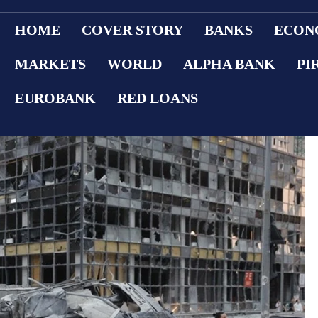
HOME
COVER STORY
BANKS
ECON
MARKETS
WORLD
ALPHA BANK
PI
EUROBANK
RED LOANS