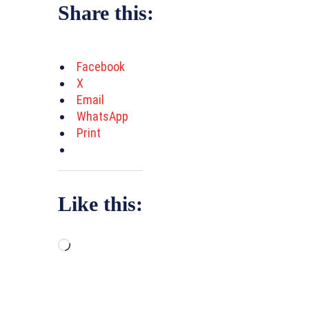
Share this:
Facebook
X
Email
WhatsApp
Print
Like this:
L
o
a
d