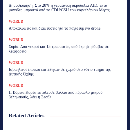
Δημοσκόπηση: Στο 28% η γερμανική ακροδεξιά AfD, επτά
μονάδες μπροστά από το CDU/CSU του καγκελάριου Μερτς
WORLD
Αποκαλύψεις και διαψεύσεις για το παγιδευμένο drone
WORLD
Συρία: Δύο νεκροί και 13 τραυματίες από έκρηξη βόμβας σε
λεωφορείο
WORLD
Ισραηλινοί έποικοι επιτέθηκαν σε χωριό στο νότιο τμήμα της
Δυτικής Όχθης
WORLD
Η Βόρεια Κορέα εκτόξευσε βαλλιστικό πύραυλο μικρού
βεληνεκούς, λέει η Σεούλ
Related Articles