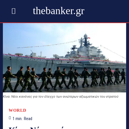
thebanker.gr
Κίνα: Νέοι κανόνες για τον έλεγχο των ανώτερων αξιωματικών του στρατού
WORLD
1
min.
Read