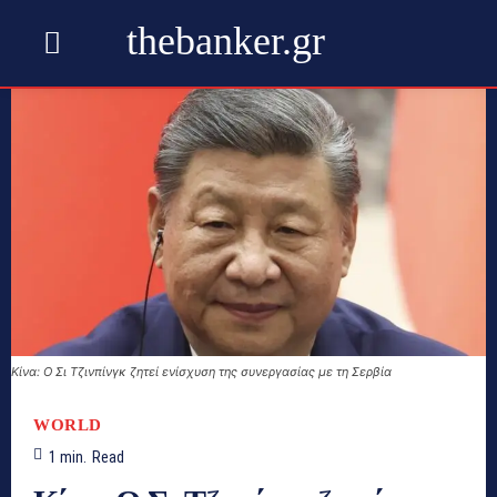
thebanker.gr
Κίνα: Ο Σι Τζινπίνγκ ζητεί ενίσχυση της συνεργασίας με τη Σερβία
WORLD
1
min.
Read