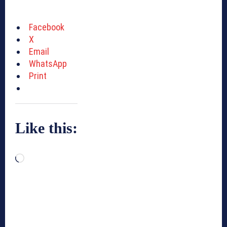
Facebook
X
Email
WhatsApp
Print
Like this:
L
o
a
d
i