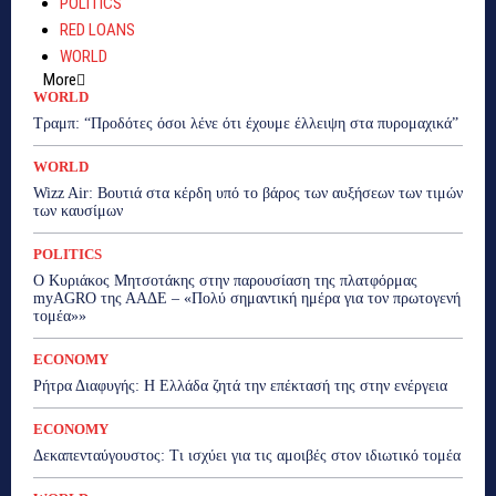
POLITICS
RED LOANS
WORLD
More
WORLD
Τραμπ: “Προδότες όσοι λένε ότι έχουμε έλλειψη στα πυρομαχικά”
WORLD
Wizz Air: Βουτιά στα κέρδη υπό το βάρος των αυξήσεων των τιμών
των καυσίμων
POLITICS
Ο Κυριάκος Μητσοτάκης στην παρουσίαση της πλατφόρμας
myAGRO της ΑΑΔΕ – «Πολύ σημαντική ημέρα για τον πρωτογενή
τομέα»»
ECONOMY
Ρήτρα Διαφυγής: Η Ελλάδα ζητά την επέκτασή της στην ενέργεια
ECONOMY
Δεκαπενταύγουστος: Τι ισχύει για τις αμοιβές στον ιδιωτικό τομέα