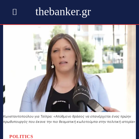
thebanker.gr
Κωνσταντοπούλου για Τσίπρα: «Απύθμενο θράσος να επανέρχεται ένας πρώην
πρωθυπουργός που έκανε την πιο θεαματική κωλοτούμπα στην πολιτική ιστορία»
POLITICS