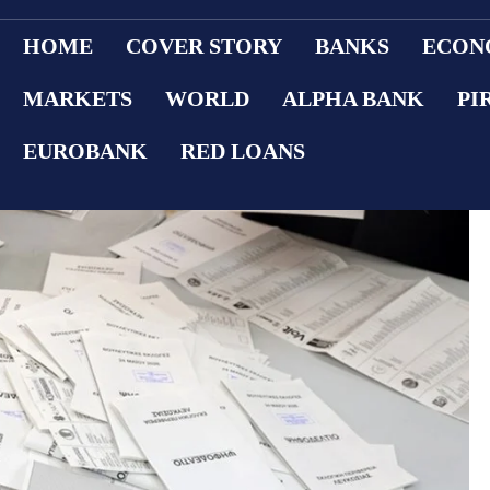
HOME
COVER STORY
BANKS
ECON
MARKETS
WORLD
ALPHA BANK
PI
EUROBANK
RED LOANS