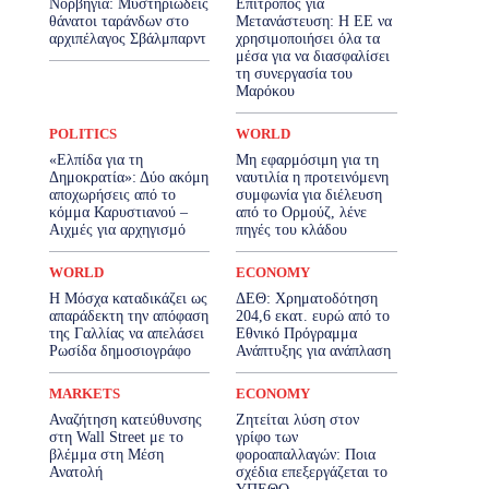
Νορβηγία: Μυστηριώδεις
Επίτροπος για
θάνατοι ταράνδων στο
Μετανάστευση: Η ΕΕ να
αρχιπέλαγος Σβάλμπαρντ
χρησιμοποιήσει όλα τα
μέσα για να διασφαλίσει
τη συνεργασία του
Μαρόκου
POLITICS
WORLD
«Ελπίδα για τη
Μη εφαρμόσιμη για τη
Δημοκρατία»: Δύο ακόμη
ναυτιλία η προτεινόμενη
αποχωρήσεις από το
συμφωνία για διέλευση
κόμμα Καρυστιανού –
από το Ορμούζ, λένε
Αιχμές για αρχηγισμό
πηγές του κλάδου
WORLD
ECONOMY
Η Μόσχα καταδικάζει ως
ΔΕΘ: Χρηματοδότηση
απαράδεκτη την απόφαση
204,6 εκατ. ευρώ από το
της Γαλλίας να απελάσει
Εθνικό Πρόγραμμα
Ρωσίδα δημοσιογράφο
Ανάπτυξης για ανάπλαση
MARKETS
ECONOMY
Αναζήτηση κατεύθυνσης
Ζητείται λύση στον
στη Wall Street με το
γρίφο των
βλέμμα στη Μέση
φοροαπαλλαγών: Ποια
Ανατολή
σχέδια επεξεργάζεται το