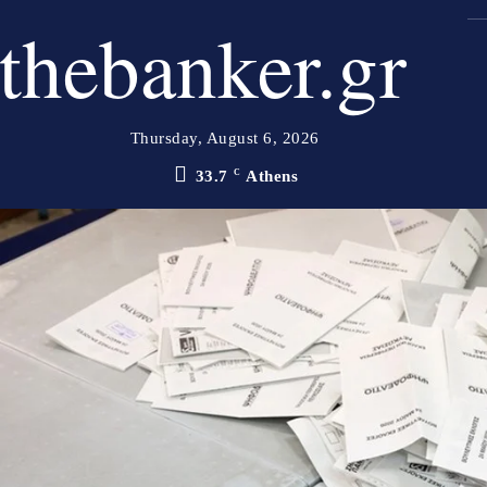
thebanker.gr
Thursday, August 6, 2026
33.7
C
Athens