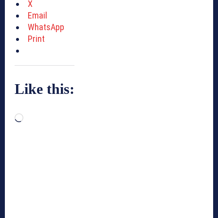
X
Email
WhatsApp
Print
Like this:
L
o
a
d
i
n
g
…