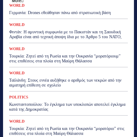
More
WORLD
Γερμανία: Drones εθεάθησαν πάνω από στρατιωτική βάση
WORLD
Φιντάν: Η αμυντική συμφωνία με το Πακιστάν και τη Σαουδική
Αραβία είναι από τεχνική άποψη ίδια με τo Άρθρο 5 του ΝΑΤΟ,
WORLD
Τουρκία: Ζητεί από τη Ρωσία και την Ουκρανία “μορατόριουμ”
στις επιθέσεις στα πλοία στη Μαύρη Θάλασσα
WORLD
Ταϊλάνδη: Στους εννέα αυξήθηκε ο αριθμός των νεκρών από την
αιματηρή επίθεση σε σχολείο
POLITICS
Κωνσταντοπούλου: Το έγκλημα των υποκλοπών αποτελεί έγκλημα
κατά της Δημοκρατίας
WORLD
Τουρκία: Ζητεί από τη Ρωσία και την Ουκρανία “μορατόριο” στις
επιθέσεις στα πλοία στη Μαύρη Θάλασσα