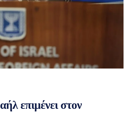
αήλ επιμένει στον