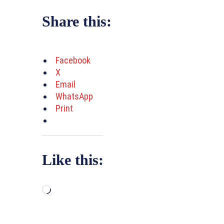
Share this:
Facebook
X
Email
WhatsApp
Print
Like this:
L
o
a