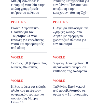
Μαύρη Θάλασσα: Η
Έποικος κατηγορείται για
εμπορική ναυτιλία στην
τον θάνατο Παλαιστίνιου
πρώτη γραμμή ενός
ακτιβιστή στην
ακήρυχτου πολέμου
κατεχόμενη Δυτική Όχθη
POLITICS
POLITICS
Ειδικό Χωροταξικό
Η Άγκυρα επαναφέρει τις
Πλαίσιο για τον
«γκρίζες ζώνες» στο
Τουρισμό: Οι νέοι
Αιγαίο με αφορμή το
κανόνες για επενδύσεις,
χωροταξικό πλαίσιο για
νησιά και προορισμούς
τον τουρισμό
υπό πίεση
WORLD
WORLD
Σεισμός 5,8 βαθμών στις
Υεμένη: Τουλάχιστον 58
δυτικές Φιλιππίνες
στρατιωτικοί νεκροί σε
επιθέσεις της Ανσαραλά
WORLD
WORLD
Η Ρωσία λέει ότι έπληξε
Ταϊλάνδη: Επτά νεκροί
πλοία που μετέφεραν
από πυροβολισμούς σε
ουκρανικό στρατιωτικό
σχολείο – 15 τραυματίες
φορτίο στη Μαύρη
Θάλασσα