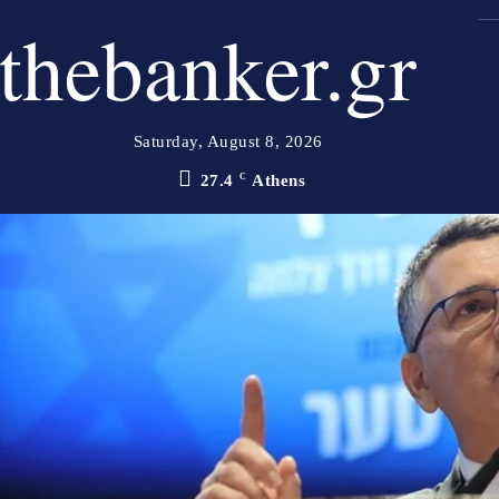
thebanker.gr
Saturday, August 8, 2026
27.4
C
Athens