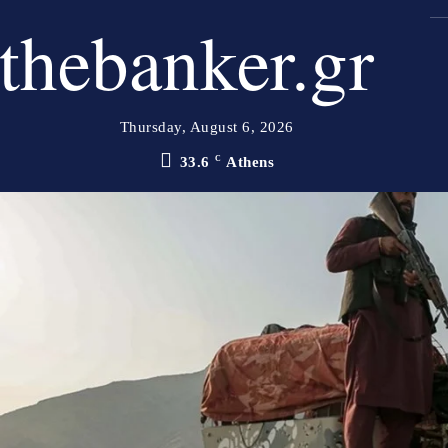
thebanker.gr
Thursday, August 6, 2026
33.6
C
Athens