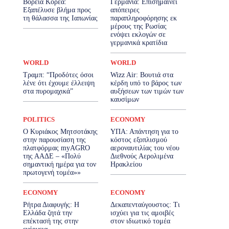
Βόρεια Κορέα:
Γερμανία: Eπισημαίνει
Eξαπέλυσε βλήμα προς
απόπειρες
τη θάλασσα της Ιαπωνίας
παραπληροφόρησης εκ
μέρους της Ρωσίας
ενόψει εκλογών σε
γερμανικά κρατίδια
WORLD
WORLD
Τραμπ: “Προδότες όσοι
Wizz Air: Βουτιά στα
λένε ότι έχουμε έλλειψη
κέρδη υπό το βάρος των
στα πυρομαχικά”
αυξήσεων των τιμών των
καυσίμων
POLITICS
ECONOMY
Ο Κυριάκος Μητσοτάκης
ΥΠΑ: Απάντηση για το
στην παρουσίαση της
κόστος εξοπλισμού
πλατφόρμας myAGRO
αεροναυτιλίας του νέου
της ΑΑΔΕ – «Πολύ
Διεθνούς Αερολιμένα
σημαντική ημέρα για τον
Ηρακλείου
πρωτογενή τομέα»»
ECONOMY
ECONOMY
Ρήτρα Διαφυγής: Η
Δεκαπενταύγουστος: Τι
Ελλάδα ζητά την
ισχύει για τις αμοιβές
επέκτασή της στην
στον ιδιωτικό τομέα