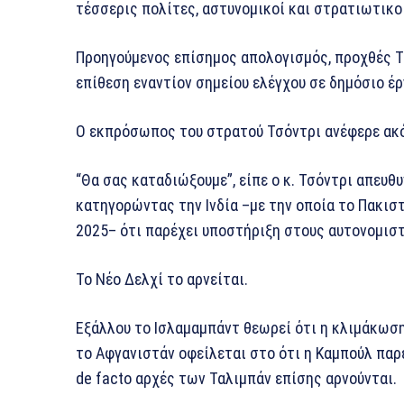
τέσσερις πολίτες, αστυνομικοί και στρατιωτικο
Προηγούμενος επίσημος απολογισμός, προχθές Τρ
επίθεση εναντίον σημείου ελέγχου σε δημόσιο έρ
Ο εκπρόσωπος του στρατού Τσόντρι ανέφερε ακό
“Θα σας καταδιώξουμε”, είπε ο κ. Τσόντρι απευ
κατηγορώντας την Ινδία –με την οποία το Πακισ
2025– ότι παρέχει υποστήριξη στους αυτονομιστ
Το Νέο Δελχί το αρνείται.
Εξάλλου το Ισλαμαμπάντ θεωρεί ότι η κλιμάκωση
το Αφγανιστάν οφείλεται στο ότι η Καμπούλ παρ
de facto αρχές των Ταλιμπάν επίσης αρνούνται.