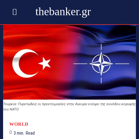
thebanker.gr
Τουρκία: Πυρετώδεις οι προετοιμασίες στην Άγκυρα ενόψει της συνόδου κορυφής
του ΝΑΤΟ
WORLD
3
min.
Read