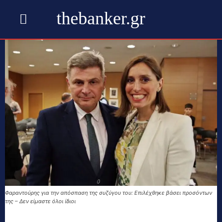
thebanker.gr
Φαραντούρης για την απόσπαση της συζύγου του: Επιλέχθηκε βάσει προσόντων
της – Δεν είμαστε όλοι ίδιοι