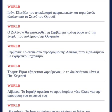
WORLD
Ιράν: Εξετάζει τον αποκλεισμό αμερικανικών και ισραηλινών
πλοίων από το Στενό του Ορμούζ
WORLD
O Ζελένσκι θα επισκεφθεί τη Σερβία για πρώτη φορά από την
έναρξη του πολέμου στην Ουκρανία
WORLD
Γερμανία: Το drone στο αεροδρόμιο της Λειψίας ήταν εξοπλισμένο
με εκρηκτικό μηχανισμό
WORLD
Τραμπ: Είμαι εξαιρετικά χαρούμενος με τη δουλειά που κάνει ο
Πιτ Χέγκσεθ
WORLD
Λίβανος: Το Ισραήλ αρνείται να προσδιορίσει νέες ζώνες για την
απόσυρση του στρατού του
WORLD
Bloomberg: Το Ιράν επιδιώκει να αποκλείσει τη διέλευση