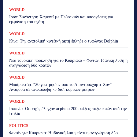
WORLD
Ιράν: Συνάντηση Χαμενεΐ με Πεζεσκιάν και υποσχέσεις για
εμφάνιση του ηγέτη
WORLD
Κίνα: Την ανατολική κινεζική ακτή έπληξε ο τυφώνας Dolphin
WORLD
Νέα τουρκική πρόκληση για το Κυπριακό – Φιντάν: Ιδανική λύση η
αναγνώριση δύο κρατών
WORLD
Μπαϊρακτάρ: “20 γεωτρήσεις από το Αμπντουλχαμίτ Χαν” –
Αναφορά σε ανακάλυψη 75 δισ. κυβικών μέτρων
WORLD
Ισπανία: Οι αρχές έλεγξαν περίπου 200 αφίξεις ταξιδιωτών από την
Ιταλία
POLITICS
Φιντάν για Κυπριακό: Η ιδανική λύση είναι η αναγνώριση δύο