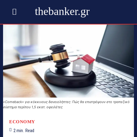
thebanker.gr
«Comeback» για κόκκινους δανειολήπτες: Πώς θα επιστρέψουν στο τραπεζικό
σύστημα περίπου 1,5 εκατ. οφειλέτες
ECONOMY
2
min.
Read