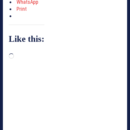
WhatsApp
Print
Like this:
L
o
a
d
i
n
g
…