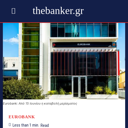
thebanker.gr
Eurobank: Από 15 Ιουνίου η καταβολή μερίσματος
EUROBANK
Less than 1
min.
Read