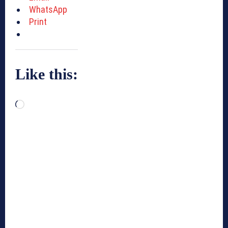
WhatsApp
Print
Like this:
L
o
a
d
i
n
g
…