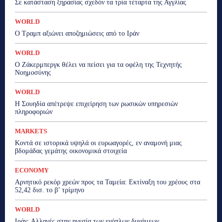
Σε κατάσταση ξηρασίας σχεδόν τα τρία τέταρτα της Αγγλίας
WORLD
Ο Τραμπ αξιώνει αποζημιώσεις από το Ιράν
WORLD
Ο Ζάκερμπεργκ θέλει να πείσει για τα οφέλη της Τεχνητής
Νοημοσύνης
WORLD
Η Σουηδία απέτρεψε επιχείρηση των ρωσικών υπηρεσιών
πληροφοριών
MARKETS
Κοντά σε ιστορικά υψηλά οι ευρωαγορές, εν αναμονή μιας
βδομάδας γεμάτης οικονομικά στοιχεία
ECONOMY
Αρνητικό ρεκόρ χρεών προς τα Ταμεία: Εκτίναξη του χρέους στα
52,42 δισ. το β’ τρίμηνο
WORLD
Ιράν: Αλλαγές στην ηγεσία των ενόπλων δυνάμεων