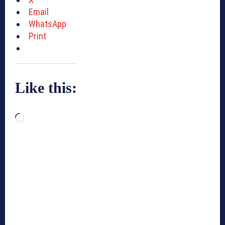
Email
WhatsApp
Print
Like this:
L
o
a
d
i
n
g
…