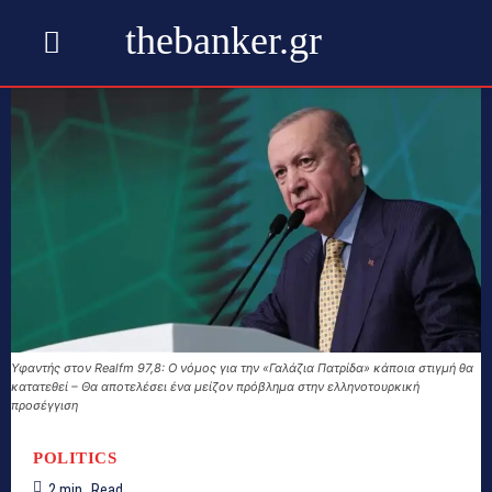
thebanker.gr
Yφαντής στον Realfm 97,8: Ο νόμος για την «Γαλάζια Πατρίδα» κάποια στιγμή θα
κατατεθεί – Θα αποτελέσει ένα μείζον πρόβλημα στην ελληνοτουρκική
προσέγγιση
POLITICS
2
min.
Read