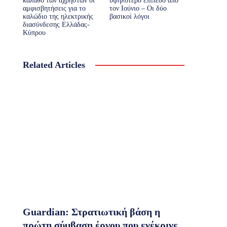
κάλαθο των αχρήστων οι
υψηλότερο επίπεδο από
αμφισβητήσεις για το
τον Ιούνιο – Οι δύο
καλώδιο της ηλεκτρικής
βασικοί λόγοι
διασύνδεσης Ελλάδας-
Κύπρου
Related Articles
Guardian: Στρατιωτική βάση η
πρώτη σύμβαση έργου που ενέκρινε