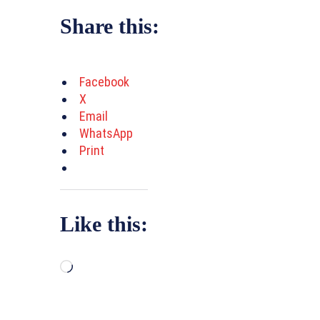
Share this:
Facebook
X
Email
WhatsApp
Print
Like this:
L
o
a