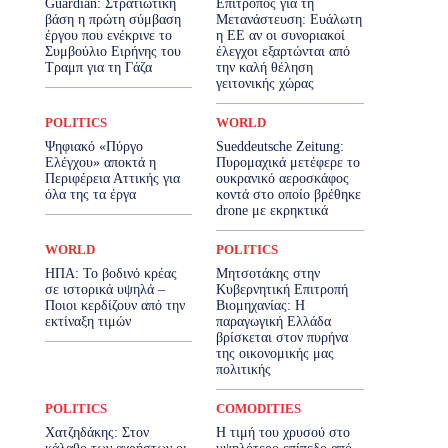
Guardian: Στρατιωτική
Επίτροπος για τη
βάση η πρώτη σύμβαση
Μετανάστευση: Ευάλωτη
έργου που ενέκρινε το
η ΕΕ αν οι συνοριακοί
Συμβούλιο Ειρήνης του
έλεγχοι εξαρτώνται από
Τραμπ για τη Γάζα
την καλή θέληση
γειτονικής χώρας
POLITICS
WORLD
Ψηφιακό «Πύργο
Sueddeutsche Zeitung:
Ελέγχου» αποκτά η
Πυρομαχικά μετέφερε το
Περιφέρεια Αττικής για
ουκρανικό αεροσκάφος
όλα της τα έργα
κοντά στο οποίο βρέθηκε
drone με εκρηκτικά
WORLD
POLITICS
ΗΠΑ: Το βοδινό κρέας
Μητσοτάκης στην
σε ιστορικά υψηλά –
Κυβερνητική Επιτροπή
Ποιοι κερδίζουν από την
Βιομηχανίας: Η
εκτίναξη τιμών
παραγωγική Ελλάδα
βρίσκεται στον πυρήνα
της οικονομικής μας
πολιτικής
POLITICS
COMODITIES
Χατζηδάκης: Στον
Η τιμή του χρυσού στο