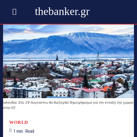
thebanker.gr
Ισλανδία: Στις 29 Αυγούστου θα διεξαχθεί δημοψήφισμα για την ένταξη της χώρας
στην ΕΕ
WORLD
1
min.
Read