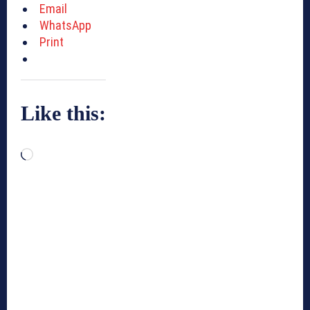
Email
WhatsApp
Print
Like this:
L
o
a
d
i
n
g
…