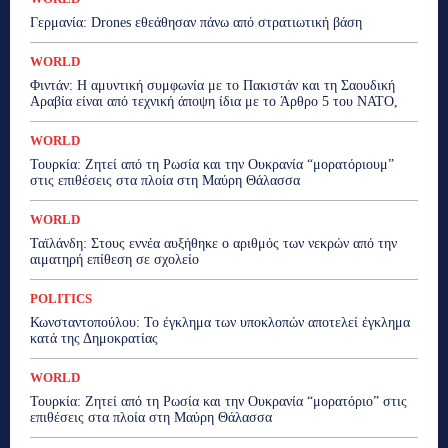
Γερμανία: Drones εθεάθησαν πάνω από στρατιωτική βάση
WORLD
Φιντάν: Η αμυντική συμφωνία με το Πακιστάν και τη Σαουδική
Αραβία είναι από τεχνική άποψη ίδια με τo Άρθρο 5 του ΝΑΤΟ,
WORLD
Τουρκία: Ζητεί από τη Ρωσία και την Ουκρανία “μορατόριουμ”
στις επιθέσεις στα πλοία στη Μαύρη Θάλασσα
WORLD
Ταϊλάνδη: Στους εννέα αυξήθηκε ο αριθμός των νεκρών από την
αιματηρή επίθεση σε σχολείο
POLITICS
Κωνσταντοπούλου: Το έγκλημα των υποκλοπών αποτελεί έγκλημα
κατά της Δημοκρατίας
WORLD
Τουρκία: Ζητεί από τη Ρωσία και την Ουκρανία “μορατόριο” στις
επιθέσεις στα πλοία στη Μαύρη Θάλασσα